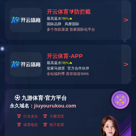
成功案例
可行性研究报告
平台申报类项目
节能评估
社会稳定风险评估
能
生态工业园
产业基地发展规划
生态文明
园区循环化改造
扩区调